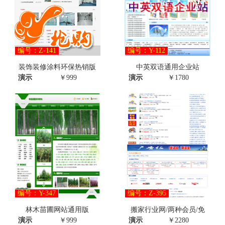
编号：Z-141
编号：Y-112
装饰装修涂料环保热销版
中英双语通用企业站
演示
￥999
演示
￥1780
编号：Y-347
编号：Z-395
林木苗圃网站通用版
搬家行业网/两种会员/免
演示
￥999
演示
￥2280