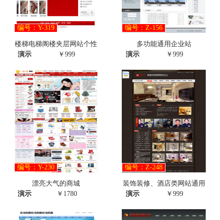
编号：Y-319
编号：Z-156
楼梯电梯阁楼夹层网站个性
多功能通用企业站
演示
￥999
演示
￥999
编号：Y-230
编号：Z-248
漂亮大气的商城
装饰装修、酒店类网站通用
演示
￥1780
演示
￥999