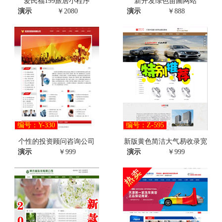
爱民福199旅居小程序
新开发绿色苗圃网站
演示
￥2080
演示
￥888
编号：Y-330
编号：Z-595
个性的投资顾问咨询公司
新版黄色简洁大气易收录宽
演示
￥999
演示
￥999