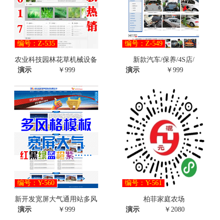
编号：Z-535
编号：Z-549
农业科技园林花草机械设备
新款汽车/保养/4S店/
演示
￥999
演示
￥999
编号：Y-560
编号：Y-561
新开发宽屏大气通用站多风
柏菲家庭农场
演示
￥999
演示
￥2080