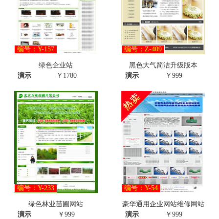
编号：Y-157
编号：Z-409
绿色企业站
黑色大气简洁升级版本
演示
￥1780
演示
￥999
编号：Y-233
编号：Y-54
绿色林业苗圃网站
豪华通用企业网站维修网站
演示
￥999
演示
￥999