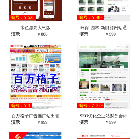
编号：Y-525
编号：Y-487
木色漂亮大气版
环保-园林-新能源网站通
演示
￥888
演示
￥999
编号：Y-3
编号：Z-279
百万格子广告推广站出售
SEO优化企业站财务会计
演示
￥999
演示
￥999