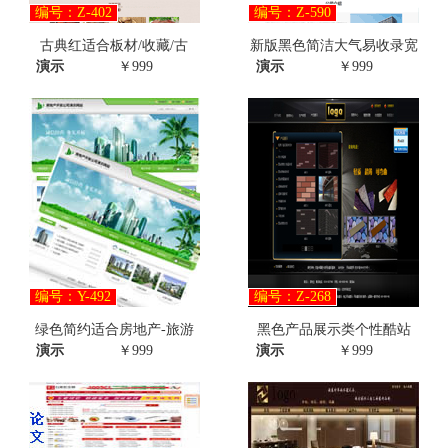
编号：Z-402
编号：Z-590
古典红适合板材/收藏/古
新版黑色简洁大气易收录宽
演示
￥999
演示
￥999
编号：Y-492
编号：Z-268
绿色简约适合房地产-旅游
黑色产品展示类个性酷站
演示
￥999
演示
￥999